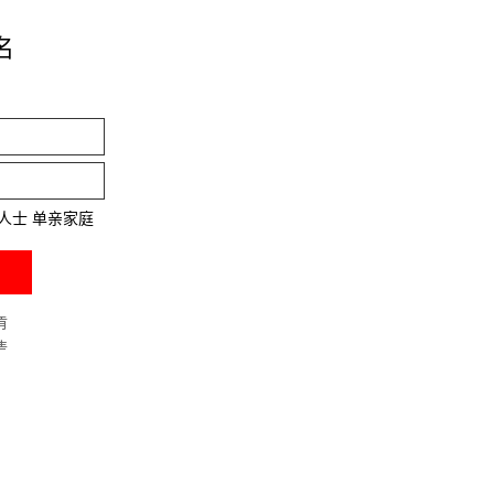
名
人士 单亲家庭
请
请
请
请
请
请
请
请