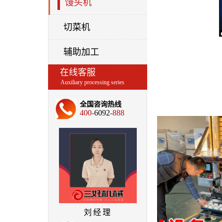
馒头机
切菜机
辅助加工
在线客服
Auxiliary processing series
全国咨询热线
400-
6092
-888
刘经理