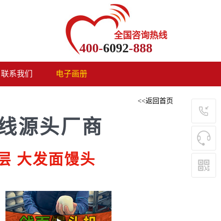
全国咨询热线
400-
6092
-888
联系我们
电子画册
<<返回首页
线源头厂商
层 大发面馒头