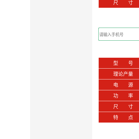
尺 寸
型 号
理论产量
电 源
功 率
尺 寸
特 点