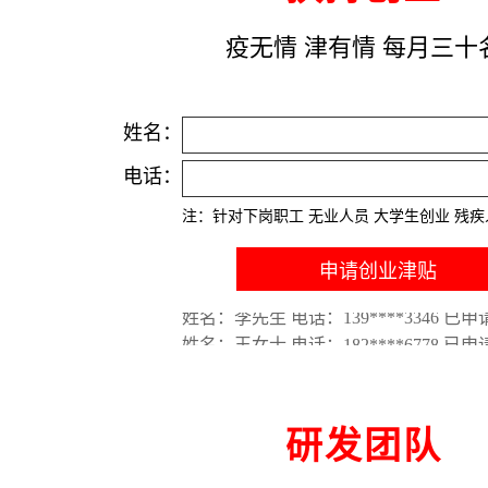
疫无情 津有情 每月三十
姓名：
电话：
注：针对下岗职工 无业人员 大学生创业 残疾
申请创业津贴
姓名：李先生 电话：139****3346 已申
姓名：王女士 电话：182****6778 已申
姓名：郭女士 电话：150****2344 已申
姓名：田先生 电话：139****8865 已申
姓名：赵先生 电话：139****8865 已申
姓名：刘先生 电话：177****2213 已申
研发团队
姓名：李先生 电话：139****3346 已申
姓名：王女士 电话：182****6778 已申