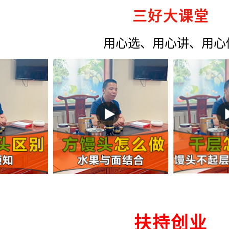
三好大课堂
用心选、用心讲、用心
扶持创业