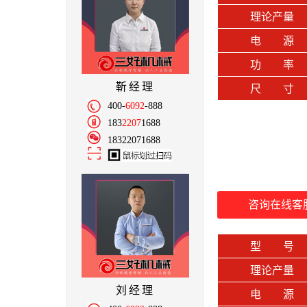
理论产量
电 源
功 率
靳经理
尺 寸
400-
6092
-888
183
2207
1688
18322071688
咨询在线客
型 号
理论产量
刘经理
电 源