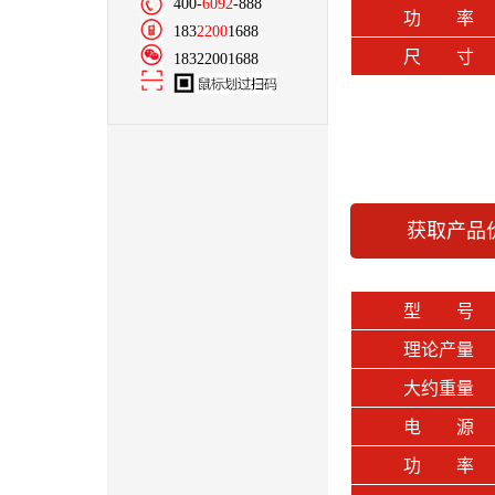
400-
6092
-888
功 率
183
2200
1688
尺 寸
18322001688
获取产品
型 号
理论产量
大约重量
电 源
功 率