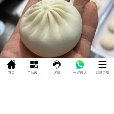
搞清你用的是哪种包子机 → 对应调整醒发时
间 → 套用正确的配方配比
，三者对上，三好相信无论你
首页
产品展示
客服
一键通话
网站导航
使用哪款包子机都能做出蓬松暄软的大包子。
下次遇到蒸不好的情况，先别急着换配方，先回想一下
——醒发时间，对了吗？屏幕前家人们，您对于包子机
制作或者蒸制过程中还有什么疑问，都可以通过评论区
交流探讨。