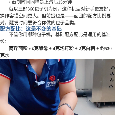
• 蒸制时间同样是上汽后15分钟
就以三好360包子机为例，这种机型对新手更友好，
操作容错空间更大。但前提也是——面团的配方比例要
对，醒发时间要符合你做的包子品类。
配方配比：这是不变的基础
不管你用哪种包子机，基础配方配比是通用的基准
线：
两斤面粉
克酵母 + 4克泡打粉 + 2克白糖 + 约530
+ 6
克水