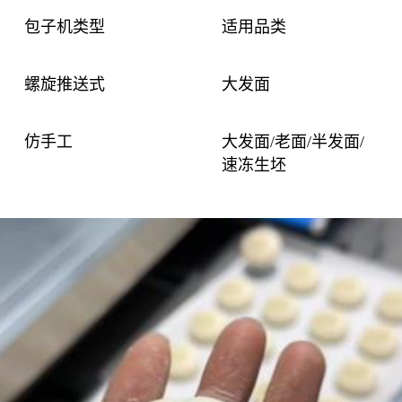
包子机类型
适用品类
螺旋推送式
大发面
仿手工
大发面/老面/半发面/
速冻生坯